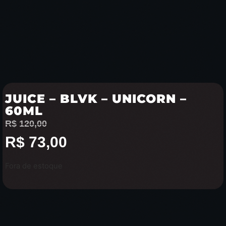
JUICE – BLVK – UNICORN –
60ML
R$
120,00
R$
73,00
Fora de estoque