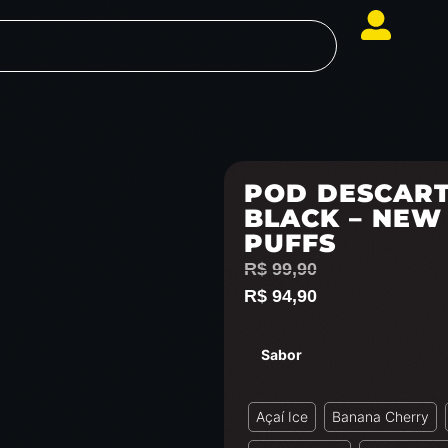
POD DESCARTÁ
BLACK – NEW 
PUFFS
R$
99,90
R$
94,90
Sabor
Açaí Ice
Banana Cherry