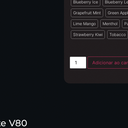
Blueberry Ice
Blueberry 
Grapefruit Mint
Green App
Lime Mango
Menthol
Pa
Strawberry Kiwi
Tobacco
Adicionar ao car
te V80