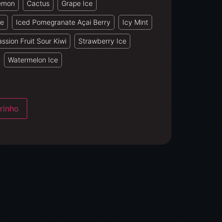
Lemon
Cactus
Grape Ice
le
Iced Pomegranate Açai Berry
Icy Mint
ssion Fruit Sour Kiwi
Strawberry Ice
Watermelon Ice
rinho