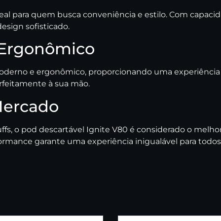
deal para quem busca conveniência e estilo. Com capacida
sign sofisticado.
e Ergonômico
oderno e ergonômico, proporcionando uma experiência co
erfeitamente à sua mão.
Mercado
s, o pod descartável Ignite V80 é considerado o melho
ormance garante uma experiência inigualável para todos 