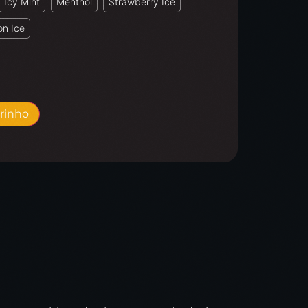
Icy Mint
Menthol
Strawberry Ice
n Ice
rrinho