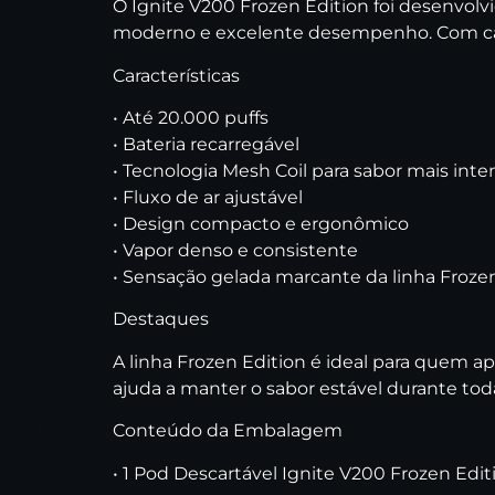
O Ignite V200 Frozen Edition foi desenvolv
moderno e excelente desempenho. Com capac
Características
• Até 20.000 puffs
• Bateria recarregável
• Tecnologia Mesh Coil para sabor mais int
• Fluxo de ar ajustável
• Design compacto e ergonômico
• Vapor denso e consistente
• Sensação gelada marcante da linha Froze
Destaques
A linha Frozen Edition é ideal para quem 
ajuda a manter o sabor estável durante toda 
Conteúdo da Embalagem
• 1 Pod Descartável Ignite V200 Frozen Edit