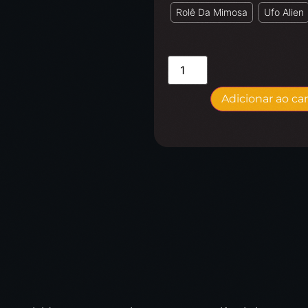
Rolê Da Mimosa
Ufo Alien
Adicionar ao ca