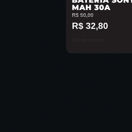
BATERIA SONY
MAH 30A
R$
50,00
R$
32,80
Fora de estoque