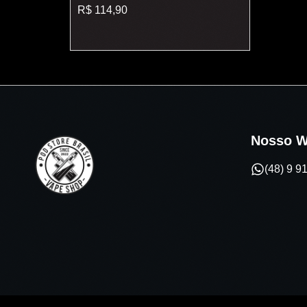
VAPORESSO
R$
114,90
Nosso W
(48) 9 